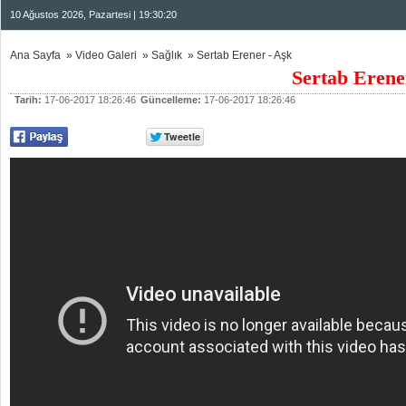
10 Ağustos 2026, Pazartesi | 19:30:20
Ana Sayfa
»
Video Galeri
»
Sağlık
»
Sertab Erener - Aşk
Sertab Erene
Tarih:
17-06-2017 18:26:46
Güncelleme:
17-06-2017 18:26:46