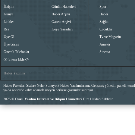
İletişim
Günün Haberleri
Spor
Künye
Haber Arşivi
Haber
Linkler
Gazete Arşivi
Sağlık
Rss
Köşe Yazarları
Çocuklar
Üye Ol
Tv ve Magazin
Üye Girişi
Amatör
Önemli Telefonlar
Sinema
Sitene Ekle
Haber Yazılımı
Haber Paketleri Sizlere Neler Sunuyor? Haber Yazılımlarımız Gelişmiş yönetim paneli, temalar
ya da sektörde kalite atlamak isteyen herkese çözümler sunuyor.
2026 ©
Duru Yazılım İnternet ve Bilişim Hizmetleri
Tüm Hakları Saklıdır.