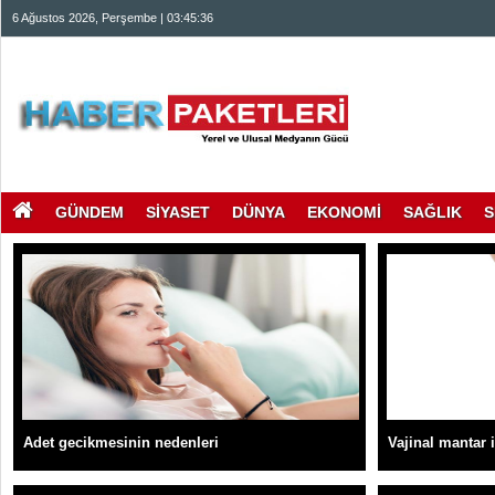
6 Ağustos 2026, Perşembe | 03:45:37
GÜNDEM
SİYASET
DÜNYA
EKONOMİ
SAĞLIK
S
Adet gecikmesinin nedenleri
Vajinal mantar 