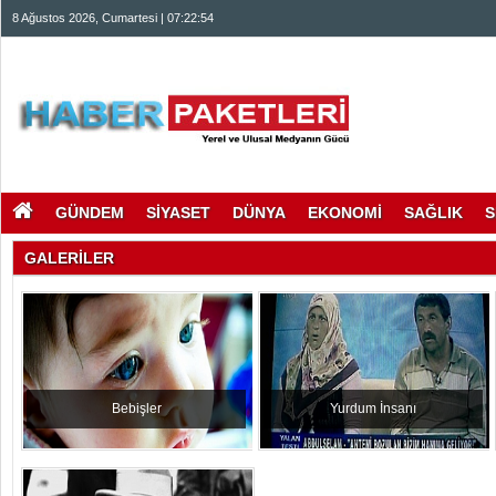
8 Ağustos 2026, Cumartesi | 07:22:54
GÜNDEM
SİYASET
DÜNYA
EKONOMİ
SAĞLIK
S
GALERİLER
Bebişler
Yurdum İnsanı