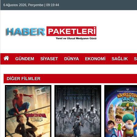
6 Ağustos 2026, Perşembe | 09:19:45
GÜNDEM
SİYASET
DÜNYA
EKONOMİ
SAĞLIK
S
DİĞER FİLMLER