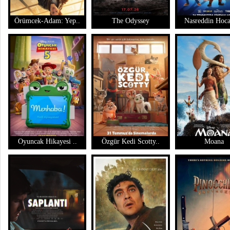
Örümcek-Adam: Yep..
The Odyssey
Nasreddin Hoca
Oyuncak Hikayesi ..
Özgür Kedi Scotty..
Moana