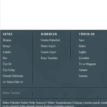
GENEL
HABERLER
VİDEOLAR
İletişim
Günün Haberleri
Spor
Künye
Haber Arşivi
Haber
Linkler
Gazete Arşivi
Sağlık
Rss
Köşe Yazarları
Çocuklar
Üye Ol
Tv ve Magazin
Üye Girişi
Amatör
Önemli Telefonlar
Sinema
Sitene Ekle
Haber Yazılımı
Haber Paketleri Sizlere Neler Sunuyor? Haber Yazılımlarımız Gelişmiş yönetim paneli, temalar
ya da sektörde kalite atlamak isteyen herkese çözümler sunuyor.